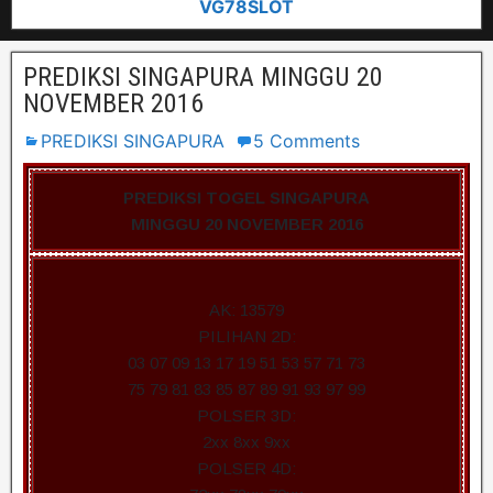
VG78SLOT
PREDIKSI SINGAPURA MINGGU 20
NOVEMBER 2016
PREDIKSI SINGAPURA
5 Comments
PREDIKSI TOGEL SINGAPURA
MINGGU 20 NOVEMBER 2016
AK:
13579
PILIHAN 2D:
03 07 09 13 17 19 51 53 57 71 73
75 79 81 83 85 87 89 91 93 97 99
POLSER 3D:
2xx 8xx 9xx
POLSER 4D: