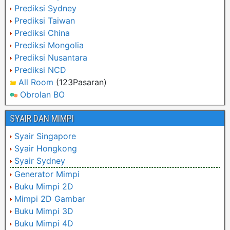
Prediksi Sydney
Prediksi Taiwan
Prediksi China
Prediksi Mongolia
Prediksi Nusantara
Prediksi NCD
All Room
(123Pasaran)
Obrolan BO
SYAIR DAN MIMPI
Syair Singapore
Syair Hongkong
Syair Sydney
Generator Mimpi
Buku Mimpi 2D
Mimpi 2D Gambar
Buku Mimpi 3D
Buku Mimpi 4D