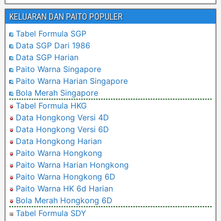
KELUARAN DAN PAITO POPULER
Tabel Formula SGP
Data SGP Dari 1986
Data SGP Harian
Paito Warna Singapore
Paito Warna Harian Singapore
Bola Merah Singapore
Tabel Formula HKG
Data Hongkong Versi 4D
Data Hongkong Versi 6D
Data Hongkong Harian
Paito Warna Hongkong
Paito Warna Harian Hongkong
Paito Warna Hongkong 6D
Paito Warna HK 6d Harian
Bola Merah Hongkong 6D
Tabel Formula SDY