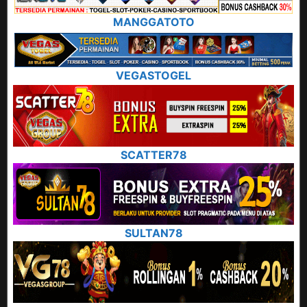
MANGGATOTO
VEGASTOGEL
SCATTER78
SULTAN78