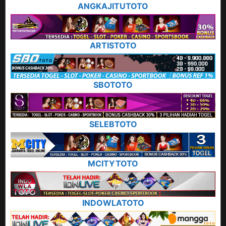
ANGKAJITUTOTO
ARTISTOTO
SBOTOTO
SELEBTOTO
MCITYTOTO
INDOWLATOTO