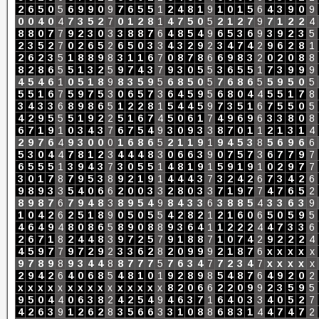
2
6
5
0
5
6
9
9
0
9
7
6
5
5
1
2
4
8
1
9
1
0
1
5
6
4
3
9
0
9
0
0
4
0
4
7
3
5
2
7
0
1
2
8
1
4
7
5
0
5
2
1
2
7
9
7
1
2
2
4
8
8
0
7
7
9
2
3
0
3
3
8
8
7
6
4
8
5
4
9
6
5
3
6
9
3
9
2
3
5
2
3
5
2
7
0
2
6
5
2
6
5
0
3
3
4
3
2
9
2
3
4
7
4
2
9
6
2
8
1
2
6
2
3
5
1
8
8
9
8
3
1
1
6
7
0
8
7
8
6
6
9
8
3
2
0
2
0
8
8
8
2
8
6
5
5
1
3
2
5
9
7
4
3
7
9
3
0
5
5
3
6
5
5
1
7
3
9
9
9
4
5
4
6
1
0
5
1
8
9
8
3
5
9
5
6
8
5
0
5
7
6
8
6
5
5
9
5
0
5
5
5
1
6
7
5
9
7
5
3
0
6
5
7
3
6
4
5
9
5
6
8
0
4
4
5
5
1
7
8
3
4
3
3
6
8
9
8
6
5
1
2
2
8
1
5
4
4
5
9
7
3
5
1
6
7
5
5
0
5
4
2
9
5
5
5
1
9
2
2
5
1
6
7
4
5
0
6
1
7
4
9
6
9
6
3
3
8
0
8
6
7
1
9
1
0
3
4
3
7
6
7
5
4
9
3
0
9
3
3
8
7
0
1
1
2
1
3
1
4
2
9
7
6
4
9
3
0
0
0
1
6
8
6
5
2
1
1
9
1
9
4
5
3
8
5
6
9
6
6
5
3
0
4
4
7
8
1
2
3
4
4
4
8
3
0
6
6
3
9
0
7
5
7
3
6
7
7
9
7
6
5
5
5
1
3
9
4
3
7
3
0
5
5
1
4
8
1
9
1
5
9
1
9
1
0
2
9
7
7
3
0
1
7
8
7
9
5
3
8
9
2
1
9
1
4
4
4
3
7
3
2
4
2
6
7
3
4
2
6
9
8
9
3
3
5
4
0
6
6
2
0
0
3
3
2
8
0
3
3
7
1
9
7
7
4
7
6
5
2
8
9
8
7
6
7
9
4
8
3
8
9
5
4
9
8
4
3
3
6
3
8
8
5
4
3
3
6
3
9
1
0
4
2
6
2
5
1
8
9
0
5
0
5
5
4
2
8
2
1
2
1
6
0
6
5
0
5
9
5
4
6
4
9
4
8
0
8
6
5
8
9
0
8
8
9
3
6
4
1
1
2
2
2
4
4
7
3
3
6
2
6
7
1
8
2
4
4
8
3
9
7
2
5
7
9
1
8
8
7
1
0
7
4
2
9
2
2
2
4
4
5
9
7
7
9
7
2
9
2
3
3
6
2
8
2
0
9
9
9
2
1
8
7
6
x
x
x
x
x
9
7
8
9
8
9
3
4
4
8
8
7
7
7
5
7
6
3
4
7
7
2
3
4
7
x
x
x
x
x
2
9
4
2
6
4
0
6
8
5
4
8
1
0
1
9
2
8
9
8
5
4
8
7
6
4
9
2
0
2
x
x
x
x
x
x
x
x
x
x
x
x
x
x
x
8
2
0
6
6
2
2
0
9
9
2
3
5
9
5
9
5
0
4
4
0
6
3
8
2
4
2
5
4
9
4
6
3
7
1
6
4
0
3
3
4
0
5
2
7
4
2
6
3
9
1
2
6
2
8
3
5
6
6
3
3
1
0
8
8
6
8
3
1
4
4
7
4
7
2