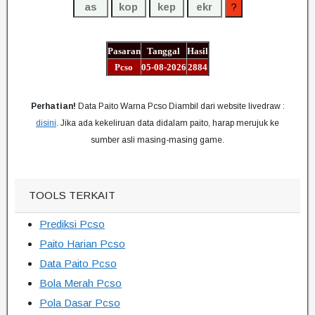
Pasaran
Tanggal
Hasil
Pcso
05-08-2026
2884
Perhatian!
Data Paito Warna Pcso Diambil dari website livedraw :
disini
. Jika ada kekeliruan data didalam paito, harap merujuk ke
sumber asli masing-masing game.
TOOLS TERKAIT
Prediksi Pcso
Paito Harian Pcso
Data Paito Pcso
Bola Merah Pcso
Pola Dasar Pcso