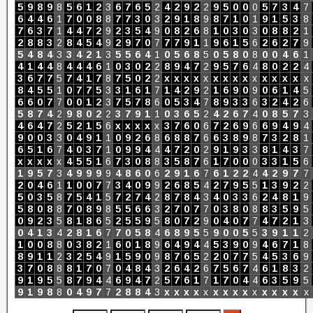
5
9
8
9
8
5
6
1
2
3
6
7
6
5
2
4
2
9
2
2
9
5
0
0
0
5
7
3
4
7
6
4
4
6
1
7
0
0
8
8
7
7
3
0
3
2
9
1
8
9
8
7
1
0
1
9
1
5
3
8
7
6
3
7
1
4
4
7
2
9
2
3
5
4
9
0
8
2
6
8
1
0
3
0
3
0
8
8
2
1
2
8
8
3
2
8
4
5
4
9
2
9
7
0
7
7
7
9
1
1
9
6
1
5
6
2
6
2
7
9
5
4
8
4
3
3
4
2
1
3
5
5
6
4
1
0
5
6
8
5
0
5
8
0
8
0
0
4
6
1
4
1
4
4
8
4
4
4
6
1
0
3
0
2
2
8
9
4
7
2
9
5
7
6
4
8
0
2
2
4
3
6
7
7
5
7
4
1
7
8
7
5
0
2
2
x
x
x
x
x
x
x
x
x
x
x
x
x
x
x
8
4
5
5
1
0
7
7
5
3
3
1
6
1
7
1
4
2
9
2
1
6
9
0
9
0
6
1
4
5
6
6
0
7
7
0
0
1
2
3
7
5
7
8
6
0
5
3
4
7
8
9
3
3
6
3
2
4
2
6
5
8
7
4
2
9
8
0
2
2
3
7
9
1
1
0
3
6
5
2
4
2
6
7
4
0
8
5
7
3
4
6
4
7
2
5
2
1
5
6
x
x
x
x
x
3
7
6
0
6
7
2
6
9
6
6
9
4
9
4
9
0
0
3
3
0
4
9
1
1
0
9
2
6
8
6
8
8
7
6
6
3
8
9
8
7
3
2
8
1
6
5
1
6
7
4
0
3
7
1
0
9
9
4
4
4
7
2
0
2
9
1
9
3
3
8
1
4
3
7
x
x
x
x
x
4
5
5
1
6
7
3
0
8
8
3
5
8
7
6
1
7
0
0
0
3
3
1
5
6
1
9
5
7
3
4
9
9
9
9
4
8
6
0
6
2
9
1
6
7
6
1
2
2
4
4
2
9
7
7
2
0
4
6
1
1
0
0
7
7
3
4
0
9
9
2
6
8
5
4
2
7
9
5
5
1
3
9
2
2
5
0
3
5
8
7
5
4
1
5
7
2
7
4
2
8
7
8
4
3
4
0
3
3
6
2
4
8
1
9
5
8
0
8
8
7
0
8
9
8
5
5
6
6
3
2
7
0
7
7
0
3
8
0
8
8
3
5
9
5
0
9
2
3
5
8
1
8
6
5
2
5
5
9
5
8
0
7
2
9
0
4
0
7
7
4
7
2
1
3
0
4
1
3
4
2
8
1
6
7
7
0
5
8
4
6
8
9
5
5
9
0
0
5
5
3
9
1
1
2
1
0
0
8
8
0
3
8
2
1
6
0
1
8
9
6
4
9
4
4
5
3
9
0
9
4
6
7
1
8
8
9
1
1
2
3
2
5
4
9
1
5
9
0
9
8
7
6
5
2
2
0
7
7
5
4
5
3
6
9
3
7
0
8
8
8
1
7
0
7
0
4
8
4
3
2
6
4
2
6
7
5
6
7
4
6
1
8
3
2
9
1
9
5
5
8
7
9
4
4
6
9
4
7
2
5
7
6
1
7
1
7
0
4
4
6
3
5
9
5
9
1
9
8
8
0
4
9
7
7
2
8
8
4
3
x
x
x
x
x
x
x
x
x
x
x
x
x
x
x