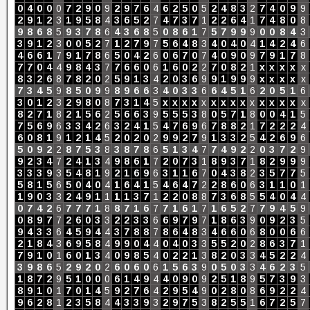
0
4
0
0
0
7
2
9
0
9
2
9
7
6
4
6
2
5
0
5
2
4
8
3
2
7
4
0
9
9
2
9
1
2
3
1
9
5
8
4
3
6
5
2
7
4
7
3
7
1
2
2
6
4
1
7
4
8
0
8
9
8
6
8
5
9
3
7
8
6
4
3
6
8
5
0
8
6
1
7
5
7
9
9
9
0
0
8
4
3
3
9
1
2
3
0
0
5
2
7
1
2
7
9
7
5
6
4
8
3
4
0
4
0
4
1
4
2
4
6
4
6
6
1
7
9
1
7
8
6
5
0
4
2
6
0
6
7
0
7
4
0
9
0
9
7
9
1
7
8
7
7
0
4
4
9
8
4
3
7
7
6
6
0
6
1
6
0
2
2
7
0
8
2
1
x
x
x
x
x
8
3
2
6
8
7
8
2
0
2
5
9
1
3
4
2
0
3
6
9
9
1
9
9
9
x
x
x
x
x
7
3
4
5
9
8
5
0
9
9
8
9
6
6
3
4
0
3
3
6
6
4
5
1
6
2
0
5
1
6
3
0
1
2
3
2
9
8
0
8
7
3
1
4
5
x
x
x
x
x
x
x
x
x
x
x
x
x
x
x
8
2
7
1
8
2
1
5
6
2
5
6
6
3
9
5
5
5
3
8
0
5
7
1
8
0
0
4
1
5
7
5
6
9
6
3
3
4
2
6
3
2
4
1
5
4
7
6
9
6
7
8
8
2
1
7
2
2
2
4
6
0
8
1
9
1
2
1
4
5
2
0
2
0
2
9
9
2
7
9
1
3
3
2
5
4
2
6
9
6
5
0
9
2
2
8
7
5
3
8
3
8
7
8
6
5
1
3
4
7
7
4
9
2
2
0
3
7
2
9
9
2
3
4
7
2
4
1
3
4
9
8
6
1
7
2
0
7
3
1
8
9
3
7
1
8
2
9
9
9
3
3
3
9
3
5
4
8
1
9
2
1
6
9
6
3
1
1
6
7
0
4
3
8
2
3
5
7
7
5
5
8
1
5
6
5
0
4
0
4
1
6
4
1
5
4
6
4
7
2
2
8
6
0
6
3
1
1
0
1
1
9
0
3
3
2
4
9
1
1
1
1
3
7
1
2
2
0
8
8
7
3
6
8
5
5
4
0
4
4
0
7
4
2
6
7
7
7
1
8
8
7
1
6
7
7
1
6
1
7
1
6
5
2
7
7
9
4
5
9
0
8
9
7
7
2
6
0
3
3
2
2
3
3
6
6
9
7
9
7
1
8
6
3
9
0
9
2
3
5
9
4
3
3
6
4
5
9
4
4
3
7
8
8
7
8
6
4
8
3
4
6
6
0
6
8
0
0
6
6
2
1
8
4
3
6
9
5
8
4
9
9
0
4
4
0
4
0
3
3
5
5
2
0
2
8
6
3
7
1
7
9
1
0
1
6
0
1
3
4
0
9
8
5
4
0
2
2
1
3
8
2
0
3
3
4
5
2
2
4
3
9
8
6
5
2
9
2
0
2
6
0
6
0
6
1
5
6
3
9
0
5
0
3
3
4
6
2
3
5
1
8
7
2
9
5
1
0
0
0
6
1
4
9
4
4
0
9
0
9
2
5
1
8
9
5
7
3
9
3
8
9
1
0
1
7
0
1
4
5
9
2
7
6
4
2
9
5
4
9
0
2
8
0
8
6
9
2
2
4
9
6
2
8
1
2
3
5
8
4
4
3
3
9
3
2
9
7
5
3
8
2
5
5
1
6
7
2
5
7