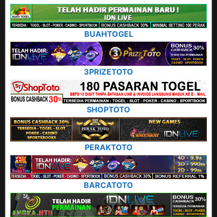
BUAHTOGEL
3PRIZETOTO
SHOPTOTO
PERAKTOTO
BARCATOTO