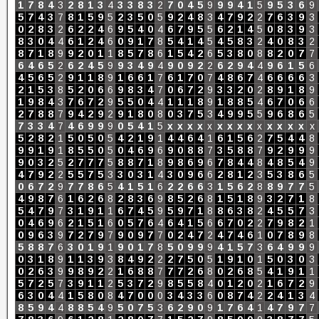
1
7
8
4
3
2
8
1
3
4
3
3
8
3
2
7
0
4
5
9
9
9
4
1
5
9
5
3
6
9
5
7
4
3
7
8
1
5
9
5
2
3
5
0
5
9
2
4
8
3
4
7
9
2
2
7
6
3
9
3
0
2
8
3
2
6
2
2
4
6
9
5
4
0
4
6
7
9
5
5
6
2
1
4
5
0
8
3
9
3
8
3
0
4
4
6
1
2
4
6
0
9
1
7
8
5
4
1
4
5
4
5
8
3
2
4
0
8
3
2
8
7
1
8
9
9
2
0
1
1
8
5
7
8
6
1
5
4
2
6
5
3
8
0
8
8
2
0
7
7
6
4
6
5
2
6
2
4
5
9
9
3
4
9
4
9
0
9
2
2
6
2
9
4
4
9
6
1
5
6
4
5
6
5
2
9
1
1
8
9
1
6
6
1
7
6
1
7
0
7
4
8
6
7
4
6
6
6
6
3
2
1
5
3
8
5
2
0
6
6
9
8
3
4
7
0
6
7
2
9
3
3
2
0
2
8
9
1
8
9
1
9
8
4
3
7
6
7
2
9
5
5
0
4
4
1
1
1
8
9
1
8
8
5
4
6
7
0
6
6
2
7
8
8
7
9
4
2
9
2
9
1
8
0
8
0
3
7
5
3
4
9
9
5
5
9
6
8
6
5
7
3
3
4
7
4
6
9
9
9
0
5
4
1
5
x
x
x
x
x
x
x
x
x
x
x
x
x
x
x
5
2
8
2
1
5
0
5
0
5
4
2
1
9
1
4
4
6
4
1
6
1
5
6
2
7
5
4
4
8
9
9
1
9
1
8
5
5
0
5
0
4
6
9
6
9
0
8
8
7
3
5
8
8
7
9
2
9
9
9
9
0
3
2
5
2
7
7
7
5
8
8
7
1
8
9
8
6
9
6
7
8
4
4
8
4
8
5
4
9
4
7
9
2
2
5
5
7
5
3
3
0
3
1
4
3
0
9
6
6
2
8
1
2
3
5
3
8
6
5
0
6
7
2
9
7
7
8
6
5
4
1
5
1
6
2
2
6
6
3
1
5
6
2
8
8
9
7
7
5
4
9
8
7
6
1
6
2
6
8
2
8
3
6
9
8
5
2
6
8
1
5
1
8
9
3
2
7
1
8
5
4
7
9
7
3
1
9
1
1
6
7
4
5
9
5
9
7
1
8
8
6
3
8
2
4
5
5
7
3
0
4
6
9
6
2
1
5
1
6
0
5
7
6
4
6
4
1
5
6
6
7
0
2
2
7
9
8
2
1
0
9
6
3
9
7
2
7
9
7
9
0
9
7
7
0
2
4
7
2
4
7
4
6
1
0
7
8
9
8
5
8
8
7
6
3
0
1
9
1
9
0
1
7
8
5
0
9
9
9
4
1
5
7
3
6
4
9
9
9
0
3
1
8
9
1
1
3
9
3
8
4
9
2
2
2
7
5
0
5
1
9
1
0
1
5
0
3
0
3
0
2
6
3
9
9
8
9
2
2
1
6
8
8
7
7
7
2
6
8
0
2
6
8
5
4
1
9
1
1
5
7
2
5
7
3
9
1
1
2
5
3
7
2
9
8
5
5
8
4
0
1
2
0
2
1
6
7
2
9
6
3
0
4
4
1
5
8
0
8
4
7
0
0
0
3
4
3
3
6
0
8
7
4
2
2
4
1
3
4
8
5
9
4
4
8
8
5
4
9
5
0
7
5
3
6
2
9
0
9
1
7
6
4
1
4
7
9
7
7