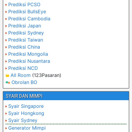
Prediksi PCSO
Prediksi BullsEye
Prediksi Cambodia
Prediksi Japan
Prediksi Sydney
Prediksi Taiwan
Prediksi China
Prediksi Mongolia
Prediksi Nusantara
Prediksi NCD
All Room
(123Pasaran)
Obrolan BO
SYAIR DAN MIMPI
Syair Singapore
Syair Hongkong
Syair Sydney
Generator Mimpi