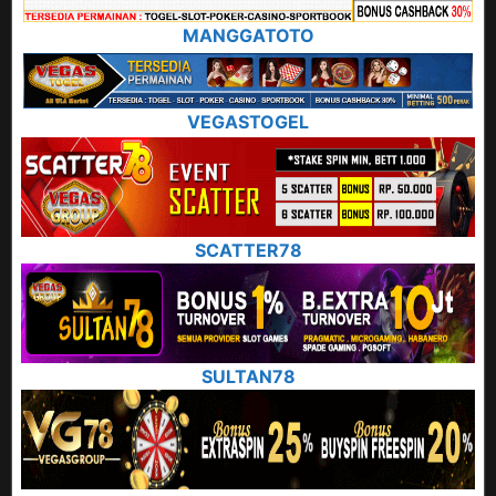
MANGGATOTO
VEGASTOGEL
SCATTER78
SULTAN78