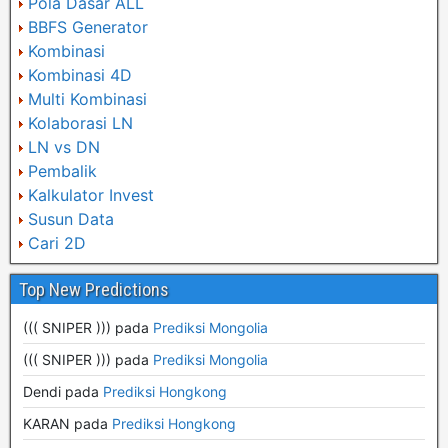
Pola Dasar ALL
BBFS Generator
Kombinasi
Kombinasi 4D
Multi Kombinasi
Kolaborasi LN
LN vs DN
Pembalik
Kalkulator Invest
Susun Data
Cari 2D
Top New Predictions
((( SNIPER )))
pada
Prediksi Mongolia
((( SNIPER )))
pada
Prediksi Mongolia
Dendi
pada
Prediksi Hongkong
KARAN
pada
Prediksi Hongkong