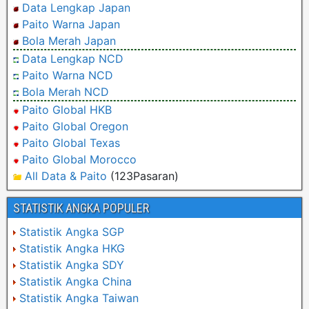
Data Lengkap Japan
Paito Warna Japan
Bola Merah Japan
Data Lengkap NCD
Paito Warna NCD
Bola Merah NCD
Paito Global HKB
Paito Global Oregon
Paito Global Texas
Paito Global Morocco
All Data & Paito
(123Pasaran)
STATISTIK ANGKA POPULER
Statistik Angka SGP
Statistik Angka HKG
Statistik Angka SDY
Statistik Angka China
Statistik Angka Taiwan