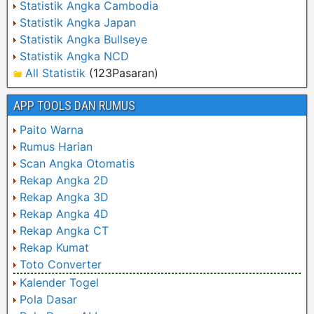
Statistik Angka Cambodia
Statistik Angka Japan
Statistik Angka Bullseye
Statistik Angka NCD
All Statistik
(123Pasaran)
APP TOOLS DAN RUMUS
Paito Warna
Rumus Harian
Scan Angka Otomatis
Rekap Angka 2D
Rekap Angka 3D
Rekap Angka 4D
Rekap Angka CT
Rekap Kumat
Toto Converter
Kalender Togel
Pola Dasar