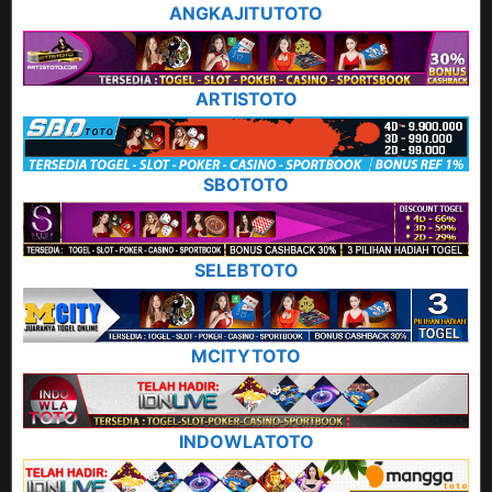
ANGKAJITUTOTO
ARTISTOTO
SBOTOTO
SELEBTOTO
MCITYTOTO
INDOWLATOTO