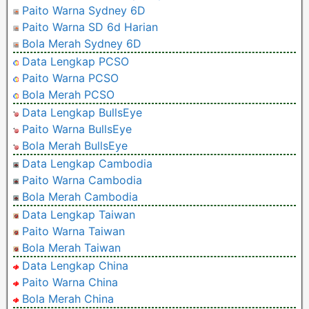
Paito Warna Sydney 6D
Paito Warna SD 6d Harian
Bola Merah Sydney 6D
Data Lengkap PCSO
Paito Warna PCSO
Bola Merah PCSO
Data Lengkap BullsEye
Paito Warna BullsEye
Bola Merah BullsEye
Data Lengkap Cambodia
Paito Warna Cambodia
Bola Merah Cambodia
Data Lengkap Taiwan
Paito Warna Taiwan
Bola Merah Taiwan
Data Lengkap China
Paito Warna China
Bola Merah China