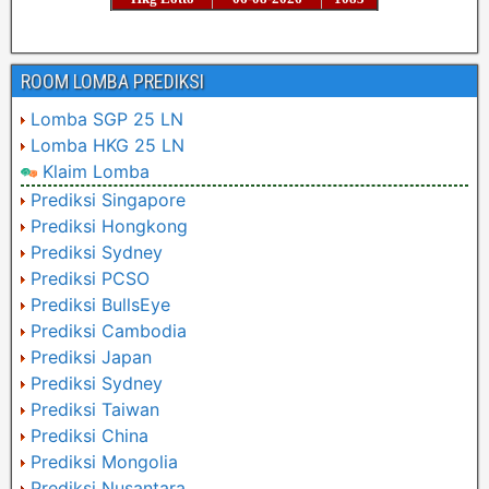
ROOM LOMBA PREDIKSI
Lomba SGP 25 LN
Lomba HKG 25 LN
Klaim Lomba
Prediksi Singapore
Prediksi Hongkong
Prediksi Sydney
Prediksi PCSO
Prediksi BullsEye
Prediksi Cambodia
Prediksi Japan
Prediksi Sydney
Prediksi Taiwan
Prediksi China
Prediksi Mongolia
Prediksi Nusantara