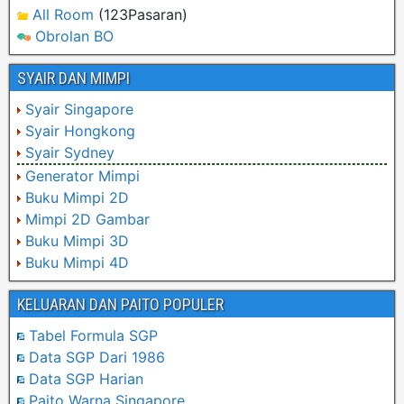
All Room
(123Pasaran)
Obrolan BO
SYAIR DAN MIMPI
Syair Singapore
Syair Hongkong
Syair Sydney
Generator Mimpi
Buku Mimpi 2D
Mimpi 2D Gambar
Buku Mimpi 3D
Buku Mimpi 4D
KELUARAN DAN PAITO POPULER
Tabel Formula SGP
Data SGP Dari 1986
Data SGP Harian
Paito Warna Singapore