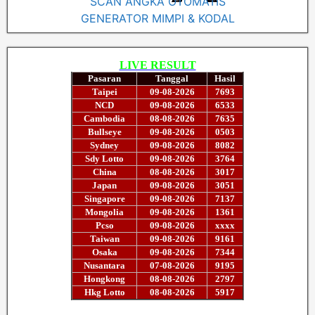
SCAN ANGKA OTOMATIS
GENERATOR MIMPI & KODAL