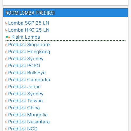
ROOM LOMBA PREDIKSI
Lomba SGP 25 LN
Lomba HKG 25 LN
Klaim Lomba
Prediksi Singapore
Prediksi Hongkong
Prediksi Sydney
Prediksi PCSO
Prediksi BullsEye
Prediksi Cambodia
Prediksi Japan
Prediksi Sydney
Prediksi Taiwan
Prediksi China
Prediksi Mongolia
Prediksi Nusantara
Prediksi NCD