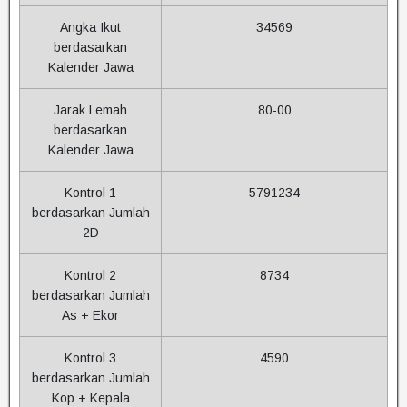
Angka Ikut
34569
berdasarkan
Kalender Jawa
Jarak Lemah
80-00
berdasarkan
Kalender Jawa
Kontrol 1
5791234
berdasarkan Jumlah
2D
Kontrol 2
8734
berdasarkan Jumlah
As + Ekor
Kontrol 3
4590
berdasarkan Jumlah
Kop + Kepala