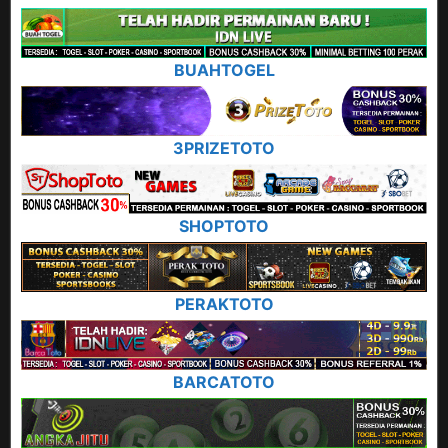
BUAHTOGEL
3PRIZETOTO
SHOPTOTO
PERAKTOTO
BARCATOTO