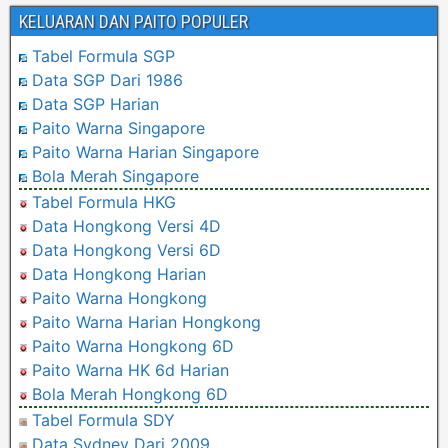
KELUARAN DAN PAITO POPULER
Tabel Formula SGP
Data SGP Dari 1986
Data SGP Harian
Paito Warna Singapore
Paito Warna Harian Singapore
Bola Merah Singapore
Tabel Formula HKG
Data Hongkong Versi 4D
Data Hongkong Versi 6D
Data Hongkong Harian
Paito Warna Hongkong
Paito Warna Harian Hongkong
Paito Warna Hongkong 6D
Paito Warna HK 6d Harian
Bola Merah Hongkong 6D
Tabel Formula SDY
Data Sydney Dari 2009