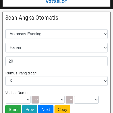
VG78SLOT
Scan Angka Otomatis
Rumus Yang dicari
Variasi Rumus
Start
Prev
Next
Copy