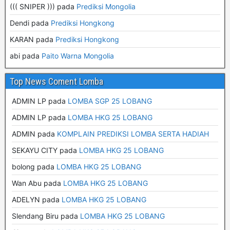
((( SNIPER ))) pada
Prediksi Mongolia
Dendi pada
Prediksi Hongkong
KARAN pada
Prediksi Hongkong
abi pada
Paito Warna Mongolia
Top News Coment Lomba
ADMIN LP
pada
LOMBA SGP 25 LOBANG
ADMIN LP
pada
LOMBA HKG 25 LOBANG
ADMIN
pada
KOMPLAIN PREDIKSI LOMBA SERTA HADIAH
SEKAYU CITY
pada
LOMBA HKG 25 LOBANG
bolong
pada
LOMBA HKG 25 LOBANG
Wan Abu
pada
LOMBA HKG 25 LOBANG
ADELYN
pada
LOMBA HKG 25 LOBANG
Slendang Biru
pada
LOMBA HKG 25 LOBANG