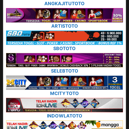
ANGKAJITUTOTO
ARTISTOTO
SBOTOTO
SELEBTOTO
MCITYTOTO
INDOWLATOTO