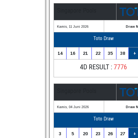
Singapore Pools
Kamis, 11 Juni 2026
Draw N
Toto Draw
14
16
21
22
35
38
+
4D RESULT :
7776
Singapore Pools
Kamis, 04 Juni 2026
Draw N
Toto Draw
3
5
20
23
26
27
+