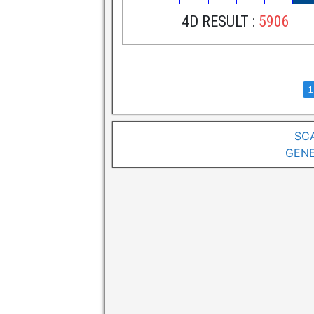
4D RESULT :
5906
1
SC
GENE