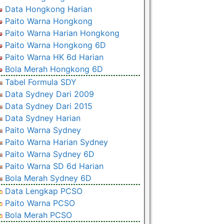
Data Hongkong Harian
Paito Warna Hongkong
Paito Warna Harian Hongkong
Paito Warna Hongkong 6D
Paito Warna HK 6d Harian
Bola Merah Hongkong 6D
Tabel Formula SDY
Data Sydney Dari 2009
Data Sydney Dari 2015
Data Sydney Harian
Paito Warna Sydney
Paito Warna Harian Sydney
Paito Warna Sydney 6D
Paito Warna SD 6d Harian
Bola Merah Sydney 6D
Data Lengkap PCSO
Paito Warna PCSO
Bola Merah PCSO