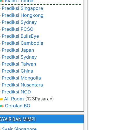
Klaim Lomba
Prediksi Singapore
Prediksi Hongkong
Prediksi Sydney
Prediksi PCSO
Prediksi BullsEye
Prediksi Cambodia
Prediksi Japan
Prediksi Sydney
Prediksi Taiwan
Prediksi China
Prediksi Mongolia
Prediksi Nusantara
Prediksi NCD
All Room
(123Pasaran)
Obrolan BO
SYAIR DAN MIMPI
Syair Singapore