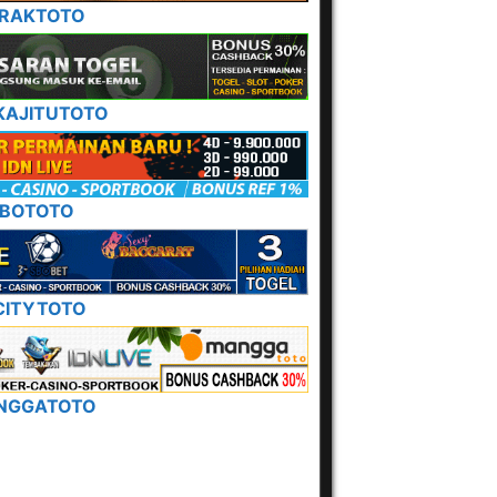
ERAKTOTO
KAJITUTOTO
BOTOTO
ITYTOTO
NGGATOTO