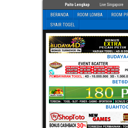
Paito Lengkap
Live Singapore
BERANDA
ROOM LOMBA
ROOM PR
SYAIR TOGEL
BUDAYA
BET6D
BUAHTO