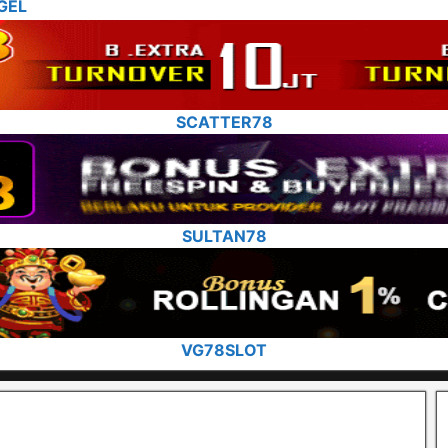
GEL
SCATTER78
SULTAN78
VG78SLOT