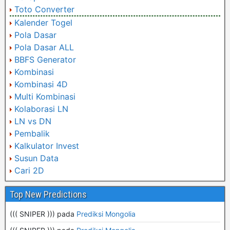
Toto Converter
Kalender Togel
Pola Dasar
Pola Dasar ALL
BBFS Generator
Kombinasi
Kombinasi 4D
Multi Kombinasi
Kolaborasi LN
LN vs DN
Pembalik
Kalkulator Invest
Susun Data
Cari 2D
Top New Predictions
((( SNIPER ))) pada
Prediksi Mongolia