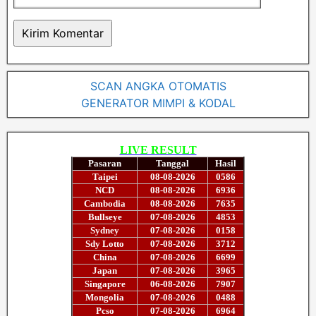
SCAN ANGKA OTOMATIS
GENERATOR MIMPI & KODAL