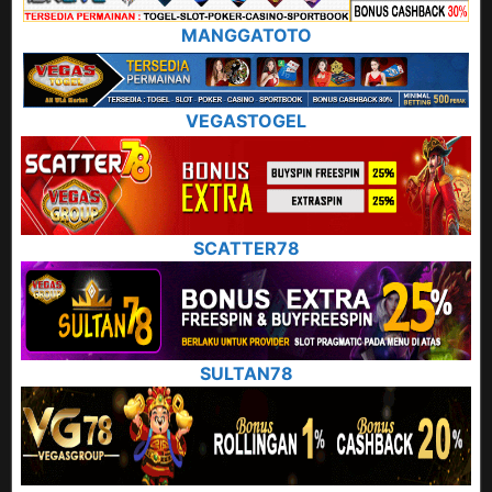
MANGGATOTO
VEGASTOGEL
SCATTER78
SULTAN78