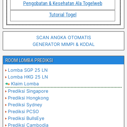
Pengobatan & Kesehatan Ala Togelweb
Tutorial Togel
SCAN ANGKA OTOMATIS
GENERATOR MIMPI & KODAL
ROOM LOMBA PREDIKSI
Lomba SGP 25 LN
Lomba HKG 25 LN
Klaim Lomba
Prediksi Singapore
Prediksi Hongkong
Prediksi Sydney
Prediksi PCSO
Prediksi BullsEye
Prediksi Cambodia