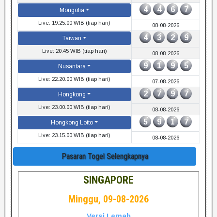
4
4
6
7
Mongolia
Live: 19.25.00 WIB (tiap hari)
08-08-2026
4
3
2
9
Taiwan
Live: 20.45 WIB (tiap hari)
08-08-2026
9
1
9
5
Nusantara
Live: 22.20.00 WIB (tiap hari)
07-08-2026
2
7
9
7
Hongkong
Live: 23.00.00 WIB (tiap hari)
08-08-2026
5
9
1
7
Hongkong Lotto
Live: 23.15.00 WIB (tiap hari)
08-08-2026
Pasaran Togel Selengkapnya
SINGAPORE
Minggu, 09-08-2026
Versi Lemah