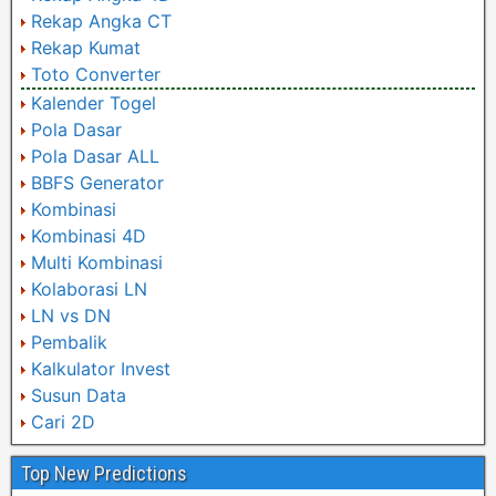
Rekap Angka CT
Rekap Kumat
Toto Converter
Kalender Togel
Pola Dasar
Pola Dasar ALL
BBFS Generator
Kombinasi
Kombinasi 4D
Multi Kombinasi
Kolaborasi LN
LN vs DN
Pembalik
Kalkulator Invest
Susun Data
Cari 2D
Top New Predictions