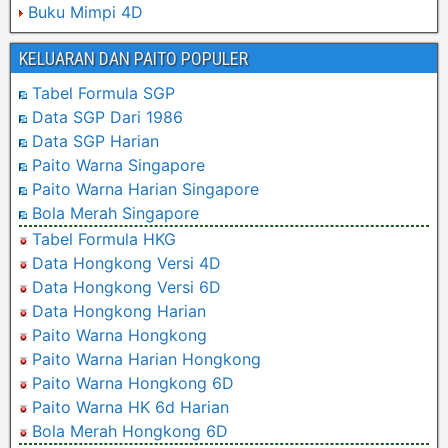
Buku Mimpi 4D
KELUARAN DAN PAITO POPULER
Tabel Formula SGP
Data SGP Dari 1986
Data SGP Harian
Paito Warna Singapore
Paito Warna Harian Singapore
Bola Merah Singapore
Tabel Formula HKG
Data Hongkong Versi 4D
Data Hongkong Versi 6D
Data Hongkong Harian
Paito Warna Hongkong
Paito Warna Harian Hongkong
Paito Warna Hongkong 6D
Paito Warna HK 6d Harian
Bola Merah Hongkong 6D