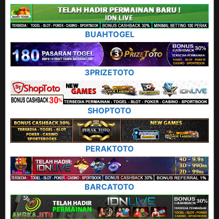
BUAHTOGEL
3PRIZETOTO
SHOPTOTO
PERAKTOTO
BARCATOTO