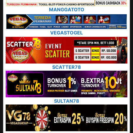
MANGGATOTO
VEGASTOGEL
SCATTER78
SULTAN78