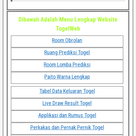
Dibawah Adalah Menu Lengkap Website
TogelWeb
Room Obrolan
Ruang Prediksi Togel
Room Lomba Prediksi
Paito Warna Lengkap
Tabel Data Keluaran Togel
Live Draw Result Togel
Applikasi dan Rumus Togel
Perkakas dan Pernak Pernik Togel