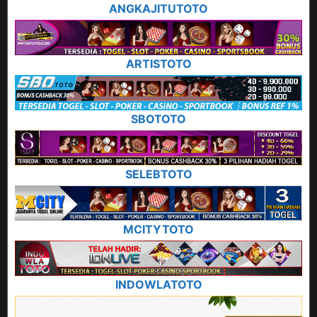
ANGKAJITUTOTO
ARTISTOTO
SBOTOTO
SELEBTOTO
MCITYTOTO
INDOWLATOTO