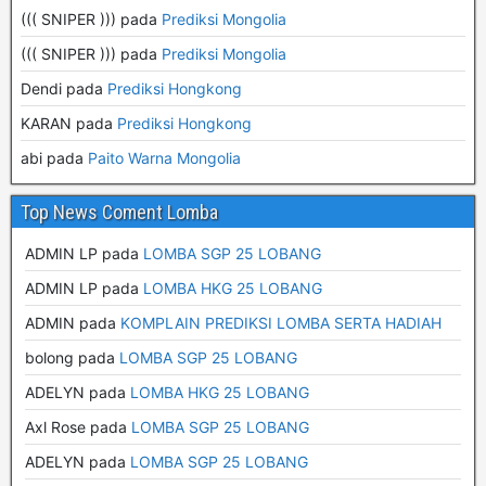
((( SNIPER ))) pada
Prediksi Mongolia
((( SNIPER ))) pada
Prediksi Mongolia
Dendi pada
Prediksi Hongkong
KARAN pada
Prediksi Hongkong
abi pada
Paito Warna Mongolia
Top News Coment Lomba
ADMIN LP
pada
LOMBA SGP 25 LOBANG
ADMIN LP
pada
LOMBA HKG 25 LOBANG
ADMIN
pada
KOMPLAIN PREDIKSI LOMBA SERTA HADIAH
bolong
pada
LOMBA SGP 25 LOBANG
ADELYN
pada
LOMBA HKG 25 LOBANG
Axl Rose
pada
LOMBA SGP 25 LOBANG
ADELYN
pada
LOMBA SGP 25 LOBANG