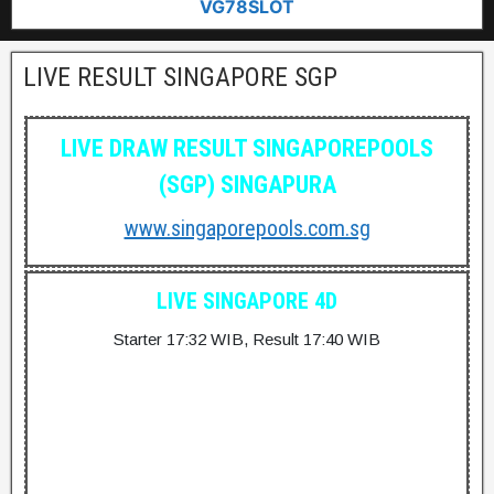
VG78SLOT
LIVE RESULT SINGAPORE SGP
LIVE DRAW RESULT SINGAPOREPOOLS
(SGP) SINGAPURA
www.singaporepools.com.sg
LIVE SINGAPORE 4D
Starter 17:32 WIB, Result 17:40 WIB