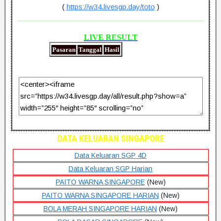
(
https://w34.livesgp.day/toto
)
DATA KELUARAN SINGAPORE
Data Keluaran SGP 4D
Data Keluaran SGP Harian
PAITO WARNA SINGAPORE
(New)
PAITO WARNA SINGAPORE HARIAN
(New)
BOLA MERAH SINGAPORE HARIAN
(New)