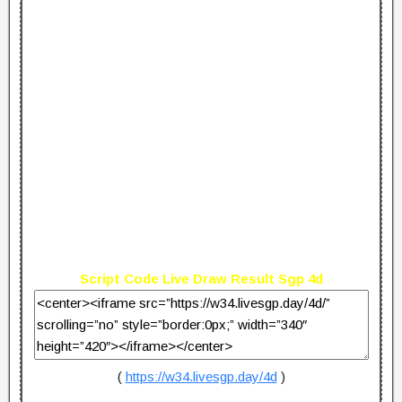
Script Code Live Draw Result Sgp 4d
(
https://w34.livesgp.day/4d
)