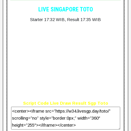
LIVE SINGAPORE TOTO
Starter 17:32 WIB, Result 17:35 WIB
Script Code Live Draw Result Sgp Toto