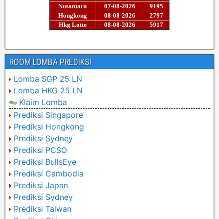
ROOM LOMBA PREDIKSI
Lomba SGP 25 LN
Lomba HKG 25 LN
Klaim Lomba
Prediksi Singapore
Prediksi Hongkong
Prediksi Sydney
Prediksi PCSO
Prediksi BullsEye
Prediksi Cambodia
Prediksi Japan
Prediksi Sydney
Prediksi Taiwan