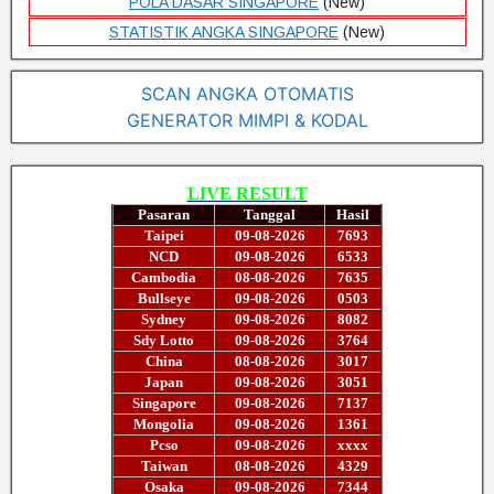
POLA DASAR SINGAPORE
(New)
STATISTIK ANGKA SINGAPORE
(New)
SCAN ANGKA OTOMATIS
GENERATOR MIMPI & KODAL