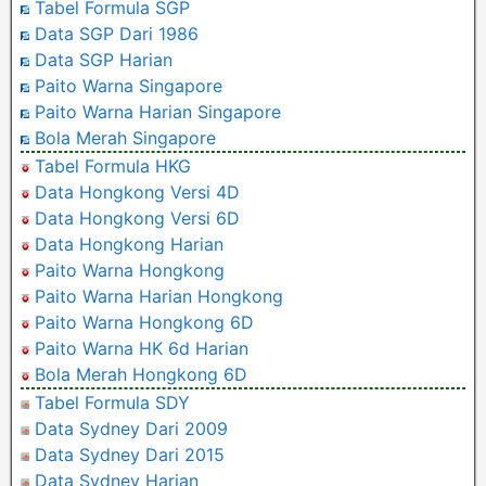
Tabel Formula SGP
Data SGP Dari 1986
Data SGP Harian
Paito Warna Singapore
Paito Warna Harian Singapore
Bola Merah Singapore
Tabel Formula HKG
Data Hongkong Versi 4D
Data Hongkong Versi 6D
Data Hongkong Harian
Paito Warna Hongkong
Paito Warna Harian Hongkong
Paito Warna Hongkong 6D
Paito Warna HK 6d Harian
Bola Merah Hongkong 6D
Tabel Formula SDY
Data Sydney Dari 2009
Data Sydney Dari 2015
Data Sydney Harian