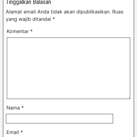
Tinggalkan Balasan
Alamat email Anda tidak akan dipublikasikan.
Ruas
yang wajib ditandai
*
Komentar
*
Nama
*
Email
*