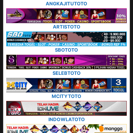
ANGKAJITUTOTO
ARTISTOTO
SBOTOTO
SELEBTOTO
MCITYTOTO
INDOWLATOTO