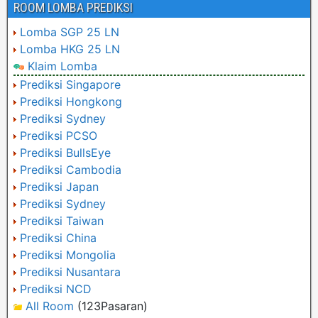
ROOM LOMBA PREDIKSI
Lomba SGP 25 LN
Lomba HKG 25 LN
Klaim Lomba
Prediksi Singapore
Prediksi Hongkong
Prediksi Sydney
Prediksi PCSO
Prediksi BullsEye
Prediksi Cambodia
Prediksi Japan
Prediksi Sydney
Prediksi Taiwan
Prediksi China
Prediksi Mongolia
Prediksi Nusantara
Prediksi NCD
All Room
(123Pasaran)