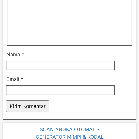
Nama
*
Email
*
SCAN ANGKA OTOMATIS
GENERATOR MIMPI & KODAL