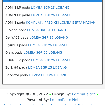
ADMIN LP
pada
LOMBA SGP 25 LOBANG
ADMIN LP
pada
LOMBA HKG 25 LOBANG
ADMIN
pada
KOMPLAIN PREDIKSI LOMBA SERTA HADIAH
D MonZ
pada
LOMBA HKG 25 LOBANG
Denis168
pada
LOMBA SGP 25 LOBANG
Riyuki01
pada
LOMBA SGP 25 LOBANG
Gians
pada
LOMBA SGP 25 LOBANG
BHUR33M
pada
LOMBA SGP 25 LOBANG
Zonk 84
pada
LOMBA SGP 25 LOBANG
Pendoza
pada
LOMBA HKG 25 LOBANG
Copyright ©28032022
•
Design By:
LombaPaito™
•
Powered By:
LombaPaito.Net