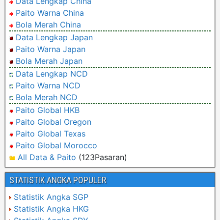
Data Lengkap China
Paito Warna China
Bola Merah China
Data Lengkap Japan
Paito Warna Japan
Bola Merah Japan
Data Lengkap NCD
Paito Warna NCD
Bola Merah NCD
Paito Global HKB
Paito Global Oregon
Paito Global Texas
Paito Global Morocco
All Data & Paito
(123Pasaran)
STATISTIK ANGKA POPULER
Statistik Angka SGP
Statistik Angka HKG