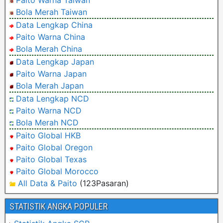
Paito Warna Taiwan
Bola Merah Taiwan
Data Lengkap China
Paito Warna China
Bola Merah China
Data Lengkap Japan
Paito Warna Japan
Bola Merah Japan
Data Lengkap NCD
Paito Warna NCD
Bola Merah NCD
Paito Global HKB
Paito Global Oregon
Paito Global Texas
Paito Global Morocco
All Data & Paito
(123Pasaran)
STATISTIK ANGKA POPULER