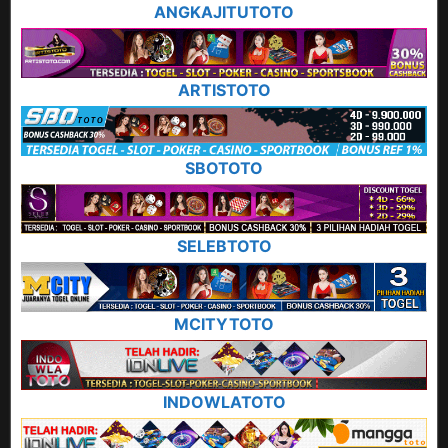
ANGKAJITUTOTO
ARTISTOTO
SBOTOTO
SELEBTOTO
MCITYTOTO
INDOWLATOTO