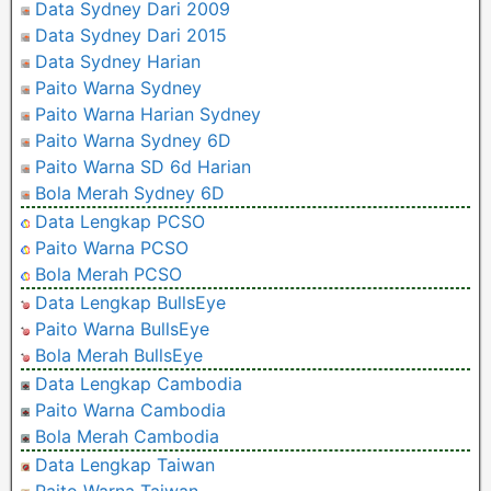
Data Sydney Dari 2009
Data Sydney Dari 2015
Data Sydney Harian
Paito Warna Sydney
Paito Warna Harian Sydney
Paito Warna Sydney 6D
Paito Warna SD 6d Harian
Bola Merah Sydney 6D
Data Lengkap PCSO
Paito Warna PCSO
Bola Merah PCSO
Data Lengkap BullsEye
Paito Warna BullsEye
Bola Merah BullsEye
Data Lengkap Cambodia
Paito Warna Cambodia
Bola Merah Cambodia
Data Lengkap Taiwan