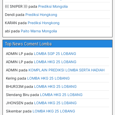
((( SNIPER ))) pada
Prediksi Mongolia
Dendi pada
Prediksi Hongkong
KARAN pada
Prediksi Hongkong
abi pada
Paito Warna Mongolia
Top News Coment Lomba
ADMIN LP
pada
LOMBA SGP 25 LOBANG
ADMIN LP
pada
LOMBA HKG 25 LOBANG
ADMIN
pada
KOMPLAIN PREDIKSI LOMBA SERTA HADIAH
Kering
pada
LOMBA HKG 25 LOBANG
BHUR33M
pada
LOMBA HKG 25 LOBANG
Slendang Biru
pada
LOMBA HKG 25 LOBANG
JHONSEN
pada
LOMBA HKG 25 LOBANG
Sikembar
pada
LOMBA HKG 25 LOBANG