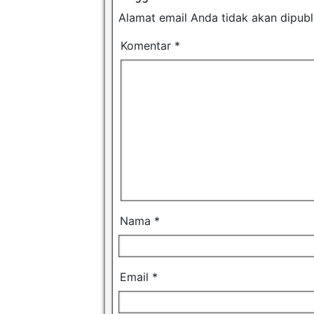
Alamat email Anda tidak akan dipubl
Komentar
*
Nama
*
Email
*