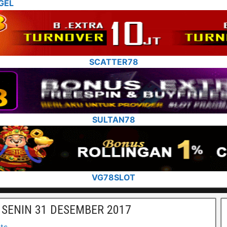
GEL
SCATTER78
SULTAN78
VG78SLOT
SENIN 31 DESEMBER 2017