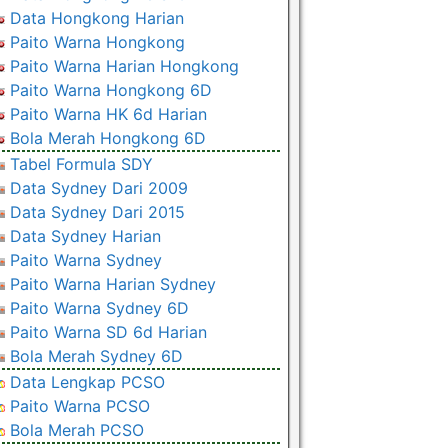
Data Hongkong Harian
Paito Warna Hongkong
Paito Warna Harian Hongkong
Paito Warna Hongkong 6D
Paito Warna HK 6d Harian
Bola Merah Hongkong 6D
Tabel Formula SDY
Data Sydney Dari 2009
Data Sydney Dari 2015
Data Sydney Harian
Paito Warna Sydney
Paito Warna Harian Sydney
Paito Warna Sydney 6D
Paito Warna SD 6d Harian
Bola Merah Sydney 6D
Data Lengkap PCSO
Paito Warna PCSO
Bola Merah PCSO