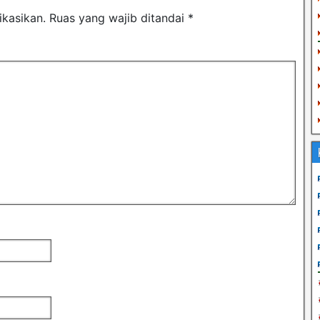
ikasikan.
Ruas yang wajib ditandai
*