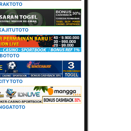
ERAKTOTO
KAJITUTOTO
BOTOTO
ITYTOTO
NGGATOTO