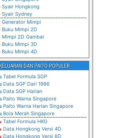
Syair Hongkong
Syair Sydney
Generator Mimpi
Buku Mimpi 2D
Mimpi 2D Gambar
Buku Mimpi 3D
Buku Mimpi 4D
KELUARAN DAN PAITO POPULER
Tabel Formula SGP
Data SGP Dari 1986
Data SGP Harian
Paito Warna Singapore
Paito Warna Harian Singapore
Bola Merah Singapore
Tabel Formula HKG
Data Hongkong Versi 4D
Data Hongkong Versi 6D