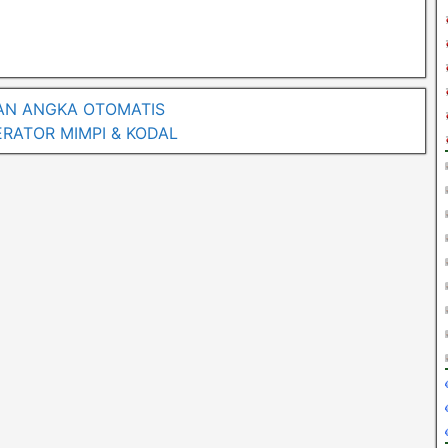
AN ANGKA OTOMATIS
RATOR MIMPI & KODAL