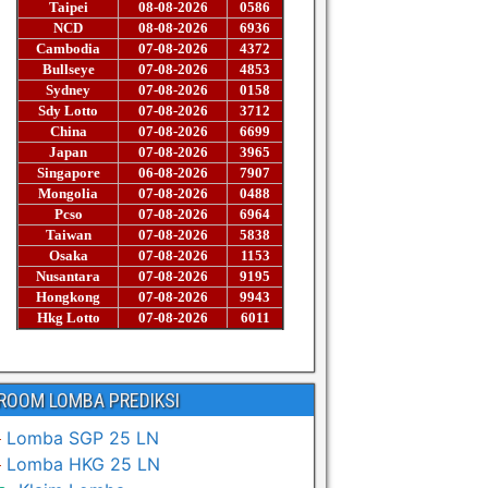
ROOM LOMBA PREDIKSI
Lomba SGP 25 LN
Lomba HKG 25 LN