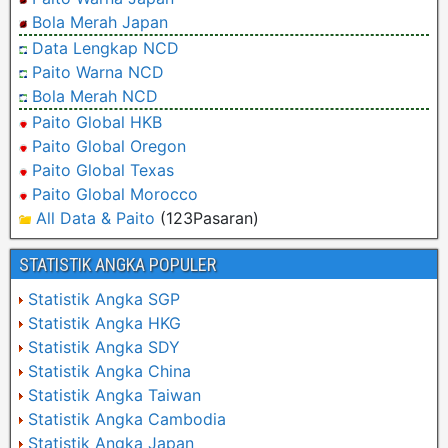
Bola Merah Japan
Data Lengkap NCD
Paito Warna NCD
Bola Merah NCD
Paito Global HKB
Paito Global Oregon
Paito Global Texas
Paito Global Morocco
All Data & Paito
(123Pasaran)
STATISTIK ANGKA POPULER
Statistik Angka SGP
Statistik Angka HKG
Statistik Angka SDY
Statistik Angka China
Statistik Angka Taiwan
Statistik Angka Cambodia
Statistik Angka Japan