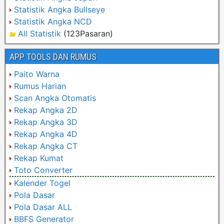
Statistik Angka Bullseye
Statistik Angka NCD
All Statistik
(123Pasaran)
APP TOOLS DAN RUMUS
Paito Warna
Rumus Harian
Scan Angka Otomatis
Rekap Angka 2D
Rekap Angka 3D
Rekap Angka 4D
Rekap Angka CT
Rekap Kumat
Toto Converter
Kalender Togel
Pola Dasar
Pola Dasar ALL
BBFS Generator