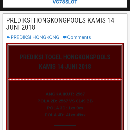
VG78SLOT
PREDIKSI HONGKONGPOOLS KAMIS 14
JUNI 2018
PREDIKSI HONGKONG
Comments
PREDIKSI TOGEL HONGKONGPOOLS
KAMIS 14 JUNI 2018
ANGKA IKUT:
2567
POLA 2D:
2567 VS 0149 BB
POLA 3D:
1xx 9xx
POLA 4D:
41xx 49xx
—————