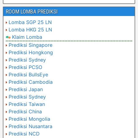
ROOM LOMBA PREDIKSI
Lomba SGP 25 LN
Lomba HKG 25 LN
Klaim Lomba
Prediksi Singapore
Prediksi Hongkong
Prediksi Sydney
Prediksi PCSO
Prediksi BullsEye
Prediksi Cambodia
Prediksi Japan
Prediksi Sydney
Prediksi Taiwan
Prediksi China
Prediksi Mongolia
Prediksi Nusantara
Prediksi NCD