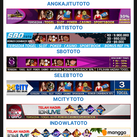
ANGKAJITUTOTO
ARTISTOTO
SBOTOTO
SELEBTOTO
MCITYTOTO
INDOWLATOTO