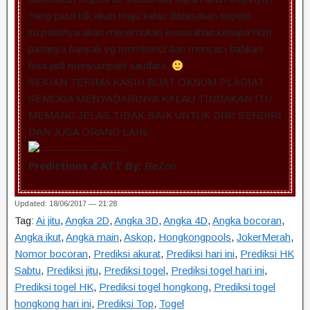
Yang pasti tdk akan maju kalau dibiasakan seperti
itu,pastinya akan menemukan kesusahan,kenapa?Krn
pastinya banyak yg membenci dan mencaci bahkan
bisa jadi menyumpahi saudara.
SEKIAN TERIMA KASIH BUAT OKNUM PLAGIAT
SEMOGA MENYADARINYA KALAU TINDAKAN ITU
MEMANG JELAS TIDAK BAIK UNTUK DIRI SENDIRI
DAN JUGA ORANG LAIN.
Predictions & ATT By:
ReZon
Updated: 18/06/2017 — 21:28
Tag:
Ai jitu
,
Angka 2D
,
Angka 3D
,
Angka 4D
,
Angka bocoran
,
Angka ikut
,
Angka main
,
Askop
,
Hongkongpools
,
JokerMerah
,
Nomor bocoran
,
Prediksi akurat
,
Prediksi hari ini
,
Prediksi HK
Sabtu
,
Prediksi jitu
,
Prediksi togel
,
Prediksi togel hari ini
,
Prediksi togel HK
,
Prediksi togel hongkong
,
Prediksi togel
hongkong hari ini
,
Prediksi Top
,
Togel