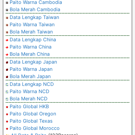
Paito Warna Cambodia
Bola Merah Cambodia
Data Lengkap Taiwan
Paito Warna Taiwan
Bola Merah Taiwan
Data Lengkap China
Paito Warna China
Bola Merah China
Data Lengkap Japan
Paito Warna Japan
Bola Merah Japan
Data Lengkap NCD
Paito Warna NCD
Bola Merah NCD
Paito Global HKB
Paito Global Oregon
Paito Global Texas
Paito Global Morocco