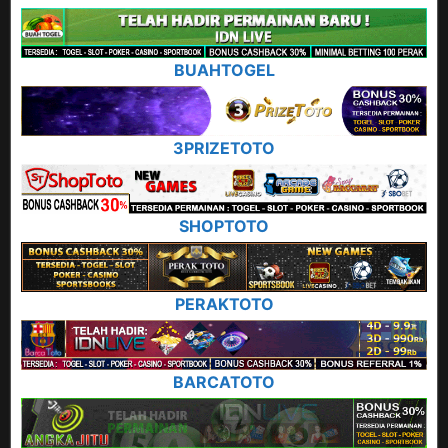
BUAHTOGEL
3PRIZETOTO
SHOPTOTO
PERAKTOTO
BARCATOTO