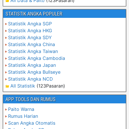
All Data & Paito
(123Pasaran)
STATISTIK ANGKA POPULER
Statistik Angka SGP
Statistik Angka HKG
Statistik Angka SDY
Statistik Angka China
Statistik Angka Taiwan
Statistik Angka Cambodia
Statistik Angka Japan
Statistik Angka Bullseye
Statistik Angka NCD
All Statistik
(123Pasaran)
APP TOOLS DAN RUMUS
Paito Warna
Rumus Harian
Scan Angka Otomatis