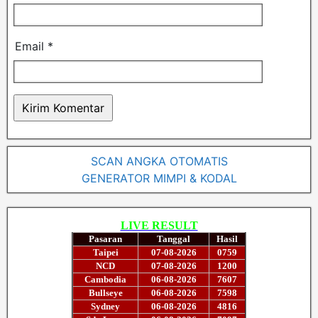
Email
*
SCAN ANGKA OTOMATIS
GENERATOR MIMPI & KODAL