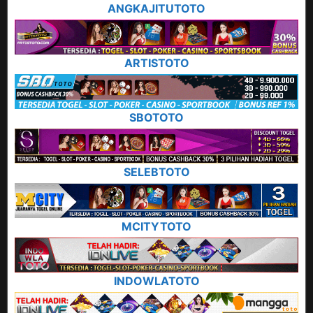
ANGKAJITUTOTO
ARTISTOTO
SBOTOTO
SELEBTOTO
MCITYTOTO
INDOWLATOTO