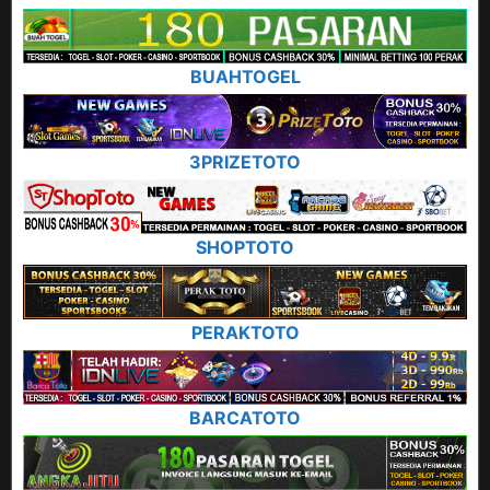
BUAHTOGEL
3PRIZETOTO
SHOPTOTO
PERAKTOTO
BARCATOTO