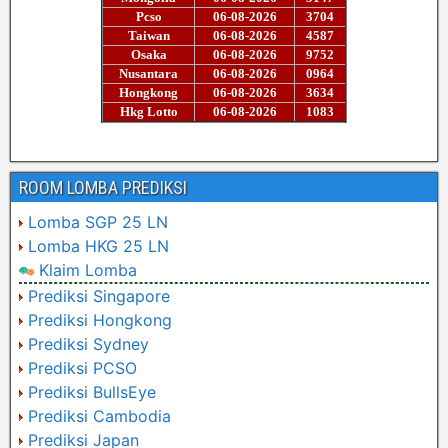
ROOM LOMBA PREDIKSI
Lomba SGP 25 LN
Lomba HKG 25 LN
Klaim Lomba
Prediksi Singapore
Prediksi Hongkong
Prediksi Sydney
Prediksi PCSO
Prediksi BullsEye
Prediksi Cambodia
Prediksi Japan