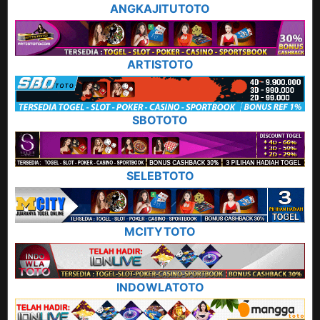
ANGKAJITUTOTO
ARTISTOTO
SBOTOTO
SELEBTOTO
MCITYTOTO
INDOWLATOTO