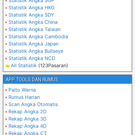
Statistik Angka SGP
Statistik Angka HKG
Statistik Angka SDY
Statistik Angka China
Statistik Angka Taiwan
Statistik Angka Cambodia
Statistik Angka Japan
Statistik Angka Bullseye
Statistik Angka NCD
All Statistik
(123Pasaran)
APP TOOLS DAN RUMUS
Paito Warna
Rumus Harian
Scan Angka Otomatis
Rekap Angka 2D
Rekap Angka 3D
Rekap Angka 4D
Rekap Angka CT