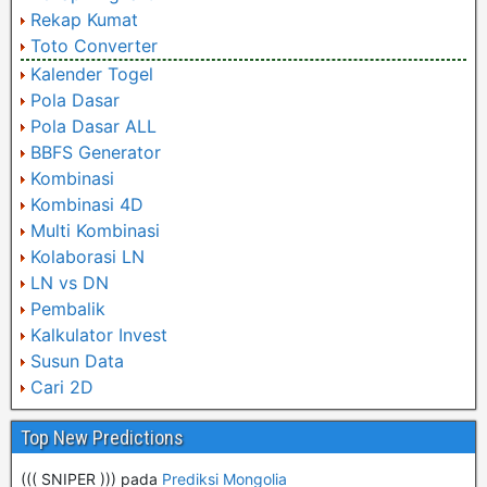
Rekap Kumat
Toto Converter
Kalender Togel
Pola Dasar
Pola Dasar ALL
BBFS Generator
Kombinasi
Kombinasi 4D
Multi Kombinasi
Kolaborasi LN
LN vs DN
Pembalik
Kalkulator Invest
Susun Data
Cari 2D
Top New Predictions
((( SNIPER ))) pada
Prediksi Mongolia