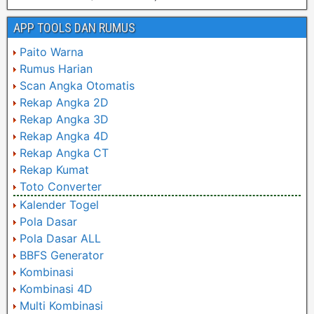
APP TOOLS DAN RUMUS
Paito Warna
Rumus Harian
Scan Angka Otomatis
Rekap Angka 2D
Rekap Angka 3D
Rekap Angka 4D
Rekap Angka CT
Rekap Kumat
Toto Converter
Kalender Togel
Pola Dasar
Pola Dasar ALL
BBFS Generator
Kombinasi
Kombinasi 4D
Multi Kombinasi