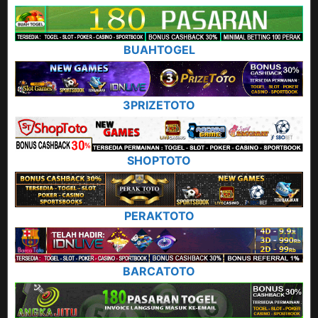
BUAHTOGEL
3PRIZETOTO
SHOPTOTO
PERAKTOTO
BARCATOTO