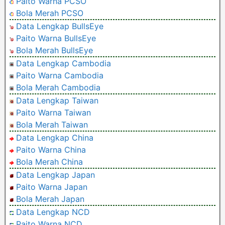
Paito Warna PCSO
Bola Merah PCSO
Data Lengkap BullsEye
Paito Warna BullsEye
Bola Merah BullsEye
Data Lengkap Cambodia
Paito Warna Cambodia
Bola Merah Cambodia
Data Lengkap Taiwan
Paito Warna Taiwan
Bola Merah Taiwan
Data Lengkap China
Paito Warna China
Bola Merah China
Data Lengkap Japan
Paito Warna Japan
Bola Merah Japan
Data Lengkap NCD
Paito Warna NCD