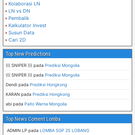
Kolaborasi LN
LN vs DN
Pembalik
Kalkulator Invest
Susun Data
Cari 2D
Top New Predictions
((( SNIPER ))) pada
Prediksi Mongolia
((( SNIPER ))) pada
Prediksi Mongolia
Dendi pada
Prediksi Hongkong
KARAN pada
Prediksi Hongkong
abi pada
Paito Warna Mongolia
Top News Coment Lomba
ADMIN LP
pada
LOMBA SGP 25 LOBANG