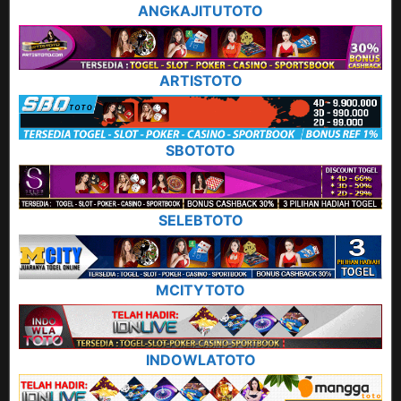
ANGKAJITUTOTO
ARTISTOTO
SBOTOTO
SELEBTOTO
MCITYTOTO
INDOWLATOTO