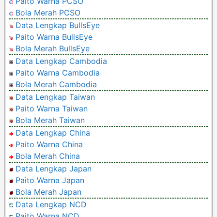
Paito Warna PCSO
Bola Merah PCSO
Data Lengkap BullsEye
Paito Warna BullsEye
Bola Merah BullsEye
Data Lengkap Cambodia
Paito Warna Cambodia
Bola Merah Cambodia
Data Lengkap Taiwan
Paito Warna Taiwan
Bola Merah Taiwan
Data Lengkap China
Paito Warna China
Bola Merah China
Data Lengkap Japan
Paito Warna Japan
Bola Merah Japan
Data Lengkap NCD
Paito Warna NCD