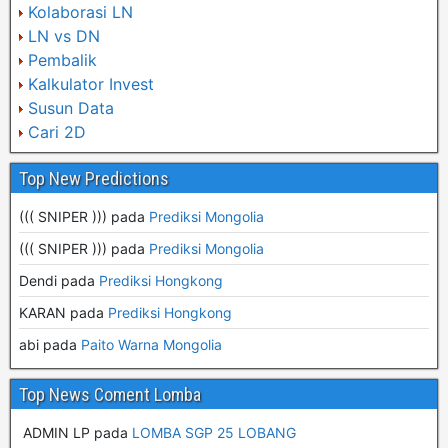
Kolaborasi LN
LN vs DN
Pembalik
Kalkulator Invest
Susun Data
Cari 2D
Top New Predictions
((( SNIPER ))) pada
Prediksi Mongolia
((( SNIPER ))) pada
Prediksi Mongolia
Dendi pada
Prediksi Hongkong
KARAN pada
Prediksi Hongkong
abi pada
Paito Warna Mongolia
Top News Coment Lomba
ADMIN LP
pada
LOMBA SGP 25 LOBANG