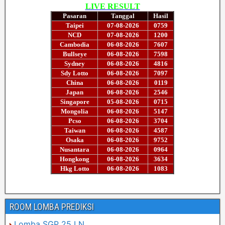
ROOM LOMBA PREDIKSI
Lomba SGP 25 LN