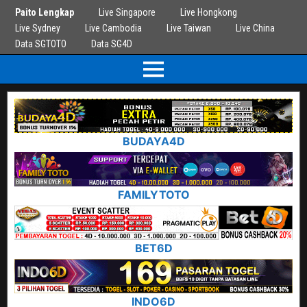
Paito Lengkap
Live Singapore
Live Hongkong
Live Sydney
Live Cambodia
Live Taiwan
Live China
Data SGTOTO
Data SG4D
BUDAYA4D
FAMILYTOTO
BET6D
INDO6D