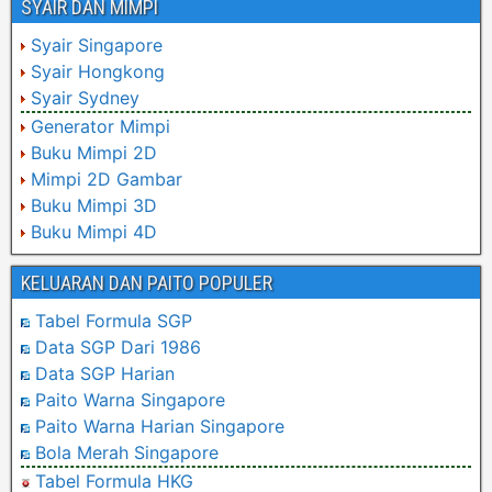
SYAIR DAN MIMPI
Syair Singapore
Syair Hongkong
Syair Sydney
Generator Mimpi
Buku Mimpi 2D
Mimpi 2D Gambar
Buku Mimpi 3D
Buku Mimpi 4D
KELUARAN DAN PAITO POPULER
Tabel Formula SGP
Data SGP Dari 1986
Data SGP Harian
Paito Warna Singapore
Paito Warna Harian Singapore
Bola Merah Singapore
Tabel Formula HKG