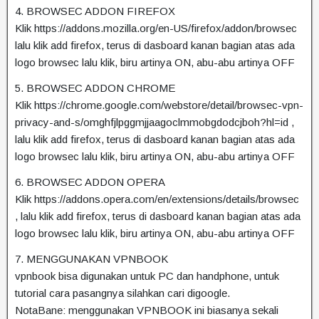
4. BROWSEC ADDON FIREFOX
Klik https://addons.mozilla.org/en-US/firefox/addon/browsec
lalu klik add firefox, terus di dasboard kanan bagian atas ada
logo browsec lalu klik, biru artinya ON, abu-abu artinya OFF
5. BROWSEC ADDON CHROME
Klik https://chrome.google.com/webstore/detail/browsec-vpn-
privacy-and-s/omghfjlpggmjjaagoclmmobgdodcjboh?hl=id ,
lalu klik add firefox, terus di dasboard kanan bagian atas ada
logo browsec lalu klik, biru artinya ON, abu-abu artinya OFF
6. BROWSEC ADDON OPERA
Klik https://addons.opera.com/en/extensions/details/browsec
, lalu klik add firefox, terus di dasboard kanan bagian atas ada
logo browsec lalu klik, biru artinya ON, abu-abu artinya OFF
7. MENGGUNAKAN VPNBOOK
vpnbook bisa digunakan untuk PC dan handphone, untuk
tutorial cara pasangnya silahkan cari digoogle.
NotaBane: menggunakan VPNBOOK ini biasanya sekali