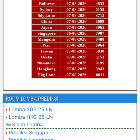
ROOM LOMBA PREDIKSI
Lomba SGP 25 LN
Lomba HKG 25 LN
Klaim Lomba
Prediksi Singapore