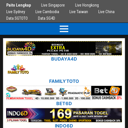
Paito Lengkap
Live Singapore
Live Hongkong
Live Sydney
Live Cambodia
Live Taiwan
Live China
Data SGTOTO
Data SG4D
BUDAYA4D
FAMILYTOTO
BET6D
INDO6D